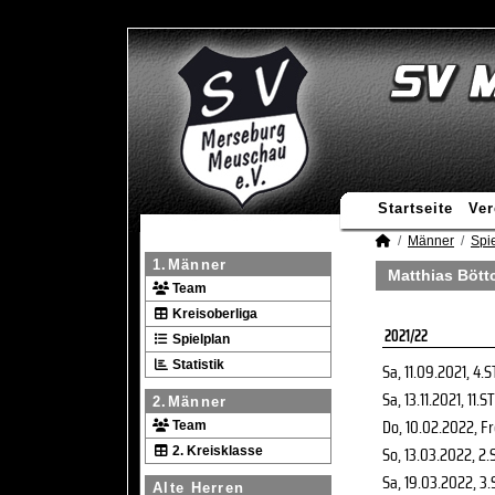
Startseite
Ver
Männer
Spie
1.Männer
Matthias Böttc
Team
Kreisoberliga
2021/22
Spielplan
Statistik
Sa, 11.09.2021
, 4.S
Sa, 13.11.2021
, 11.ST
2.Männer
Do, 10.02.2022
, F
Team
So, 13.03.2022
, 2.
2. Kreisklasse
Sa, 19.03.2022
, 3.
Alte Herren