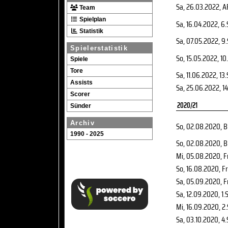
Sa, 26.03.2022
, A
Team
Spielplan
Sa, 16.04.2022
, 6
Statistik
Sa, 07.05.2022
, 9
Spielerstatistik
So, 15.05.2022
, 10
Spiele
Tore
Sa, 11.06.2022
, 13
Assists
Sa, 25.06.2022
, 1
Scorer
2020/21
Sünder
Archiv
So, 02.08.2020
, B
1990 - 2025
So, 02.08.2020
, B
Mi, 05.08.2020
, 
So, 16.08.2020
, F
Sa, 05.09.2020
, 
Sa, 12.09.2020
, 1.
Mi, 16.09.2020
, 2
Sa, 03.10.2020
, 4