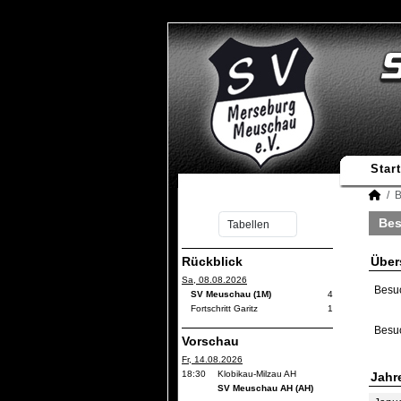
Start
B
Bes
Rückblick
Über
Sa, 08.08.2026
Besu
SV Meuschau (1M)
4
Fortschritt Garitz
1
Besu
Vorschau
Fr, 14.08.2026
18:30
Klobikau-Milzau AH
Jahr
SV Meuschau AH (AH)