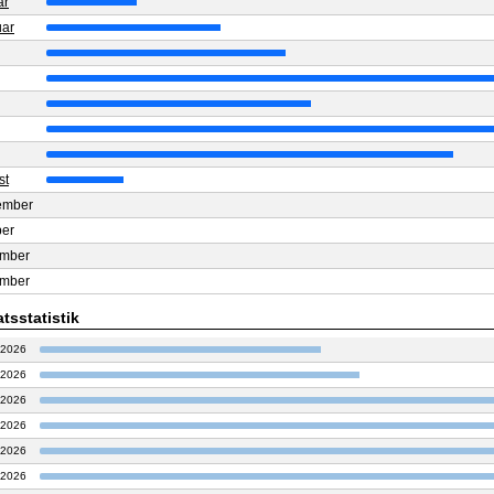
ar
uar
st
ember
ber
mber
mber
tsstatistik
.2026
.2026
.2026
.2026
.2026
.2026