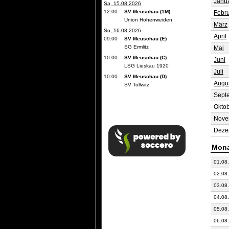
Janu
Sa, 15.08.2026
12:00
SV Meuschau (1M)
Febr
Union Hohenweiden
März
So, 16.08.2026
April
09:00
SV Meuschau (E)
SG Ermlitz
Mai
10:00
SV Meuschau (C)
Juni
LSG Lieskau 1920
Juli
10:00
SV Meuschau (D)
Augu
SV Tollwitz
Sept
Okto
Nove
Deze
Mona
01.08
02.08
03.08
04.08
05.08
06.08