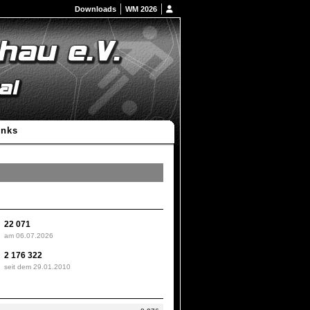
Downloads
WM 2026
inks
22 071
am 06.07.2026
2 176 322
seit dem 29.01.2010