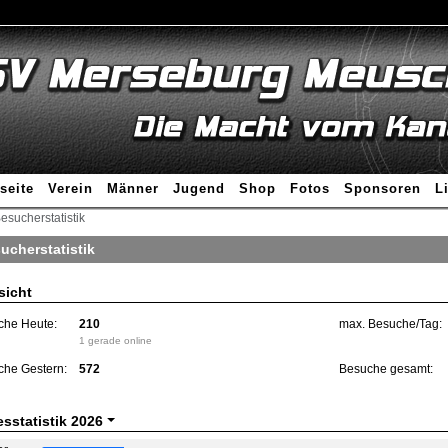
seite
Verein
Männer
Jugend
Shop
Fotos
Sponsoren
L
esucherstatistik
ucherstatistik
sicht
che Heute:
210
max. Besuche/Tag:
1 gerade online
che Gestern:
572
Besuche gesamt:
esstatistik
2026