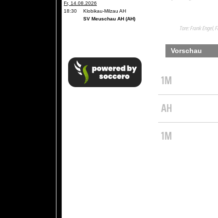
Fr, 14.08.2026
18:30
Klobikau-Milzau AH
SV Meuschau AH (AH)
Tore: Frank Engel, Fr
Vorschau
1M
AH
1M