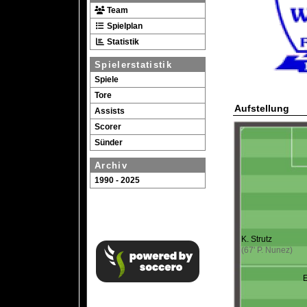
Team
Spielplan
Statistik
Spielerstatistik
Spiele
Tore
Aufstellung
Assists
Scorer
Sünder
Archiv
1990 - 2025
K. Strutz
(67' P. Nunez)
E