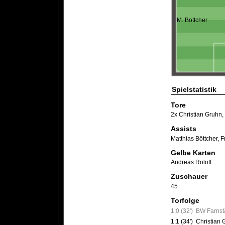
M. Böttcher
Spielstatistik
Tore
2x Christian Gruhn
,
Assists
Matthias Böttcher
,
F
Gelbe Karten
Andreas Roloff
Zuschauer
45
Torfolge
1:0 (32')
BW Farnstä
1:1 (34')
Christian