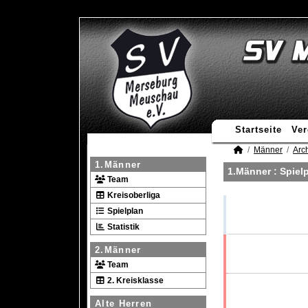
Startseite
Ver
Männer
Arc
1.Männer
1.Männer :
Spiel
Team
Kreisoberliga
Spielplan
Statistik
2.Männer
Team
2. Kreisklasse
Alte Herren