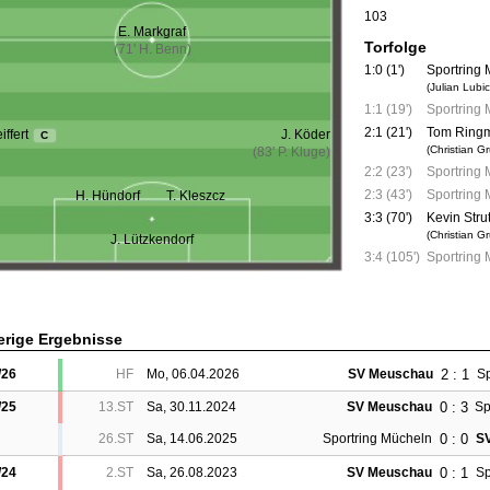
103
E. Markgraf
Torfolge
(71' H. Benn)
1:0 (1')
Sportring 
(Julian Lubi
1:1 (19')
Sportring
2:1 (21')
Tom Ring
iffert
J. Köder
C
(Christian G
(83' P. Kluge)
2:2 (23')
Sportring
2:3 (43')
Sportring
H. Hündorf
T. Kleszcz
3:3 (70')
Kevin Stru
(Christian G
J. Lützkendorf
3:4 (105')
Sportring
erige Ergebnisse
2 : 1
/26
HF
Mo, 06.04.2026
SV Meuschau
Sp
0 : 3
/25
13.ST
Sa, 30.11.2024
SV Meuschau
Sp
0 : 0
26.ST
Sa, 14.06.2025
Sportring Mücheln
S
0 : 1
/24
2.ST
Sa, 26.08.2023
SV Meuschau
Sp