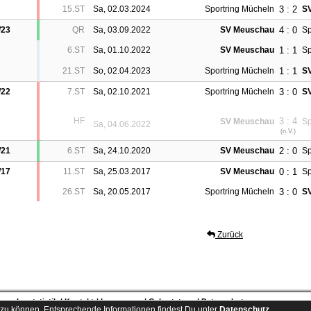
3 : 2
15.ST
Sa, 02.03.2024
Sportring Mücheln
S
4 : 0
/23
QR
Sa, 03.09.2022
SV Meuschau
Sp
1 : 1
6.ST
Sa, 01.10.2022
SV Meuschau
Sp
1 : 1
21.ST
So, 02.04.2023
Sportring Mücheln
S
3 : 0
/22
7.ST
Sa, 02.10.2021
Sportring Mücheln
S
HF
3 : 4
SV Meuschau
Sp
Sa, 04.06.2022
(
n.V.
)
2 : 0
/21
6.ST
Sa, 24.10.2020
SV Meuschau
Sp
0 : 1
/17
11.ST
Sa, 25.03.2017
SV Meuschau
Sp
3 : 0
26.ST
Sa, 20.05.2017
Sportring Mücheln
S
Zurück
esucherstatistik
Kontakt
Impressum
Geburtstage
Datenschutz
zu können. Entsprechende Informationen findest Du unter
Datenschutz
.