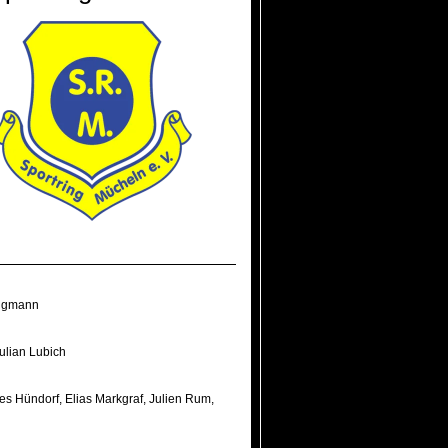
ngmann
ulian Lubich
es Hündorf
,
Elias Markgraf
,
Julien Rum
,