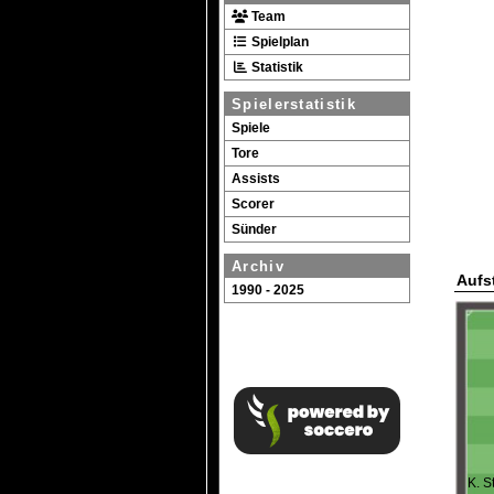
Team
Spielplan
Statistik
Spielerstatistik
Spiele
Tore
Assists
Scorer
Sünder
Archiv
Aufs
1990 - 2025
K. S