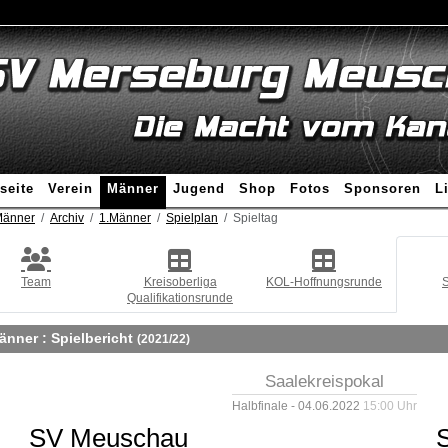
seite
Verein
Männer
Jugend
Shop
Fotos
Sponsoren
L
änner
Archiv
1.Männer
Spielplan
Spieltag
Team
Kreisoberliga
KOL-Hoffnungsrunde
S
Qualifikationsrunde
änner :
Spielbericht
(2021/22)
Saalekreispokal
Halbfinale - 04.06.2022
15:00 Uhr
SV Meuschau