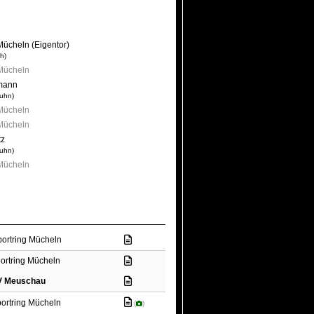
Mücheln (Eigentor)
ch)
 Mücheln
mann
ruhn)
 Mücheln
 Mücheln
tz
ruhn)
 Mücheln
ortring Mücheln
ortring Mücheln
V Meuschau
ortring Mücheln
(
)