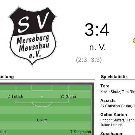
3
:
4
n. V.
(2:3, 3:3)
tellung
Spielstatistik
Tore
Kevin Strutz
,
Tom Ri
J. Lubich
C. Gruhn
Assists
2x Christian Gruhn
,
J
Gelbe Karten
J. Rum
Fridtjof Seiffert
,
Hann
Julian Lubich
trutz
T. Ringmann
Zuschauer