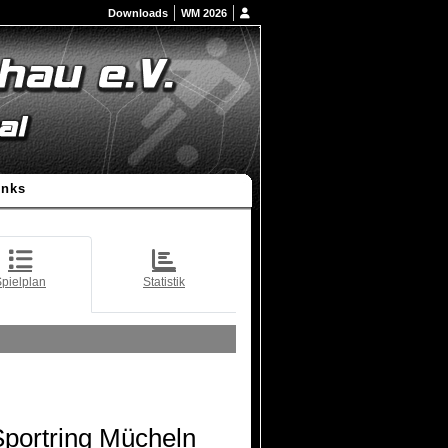
Downloads
WM 2026
inks
pielplan
Statistik
Sportring Mücheln