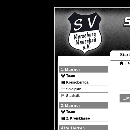
Start
M
1.Männer
Team
Kreisoberliga
Spielplan
Statistik
1.M
2.Männer
Team
2. Kreisklasse
Alte Herren