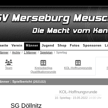
seite
Verein
Männer
Jugend
Shop
Fotos
Sponsoren
L
änner
Archiv
1.Männer
Spielplan
Spieltag
Team
Kreisoberliga
KOL-Hoffnungsrunde
S
Qualifikationsrunde
änner :
Spielbericht
(2021/22)
KOL-Hoffnungsrunde
10. Spieltag - 15.05.2022
14:00 Uhr
SG Döllnitz