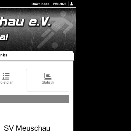
Downloads
WM 2026
inks
pielplan
Statistik
SV Meuschau