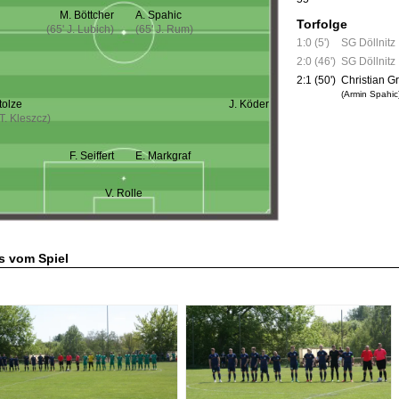
M. Böttcher
A. Spahic
Torfolge
(65' J. Lubich)
(65' J. Rum)
1:0 (5')
SG Döllnitz
2:0 (46')
SG Döllnitz
2:1 (50')
Christian G
(Armin Spahic
tolze
J. Köder
 T. Kleszcz)
F. Seiffert
E. Markgraf
V. Rolle
s vom Spiel