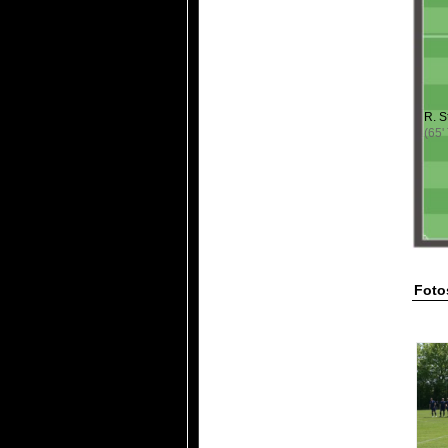
R. S
(65'
Foto