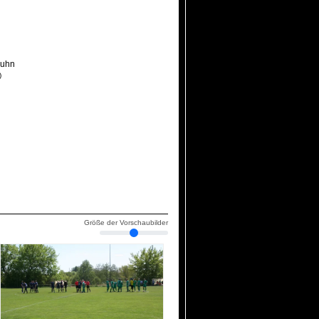
ruhn
)
Größe der Vorschaubilder