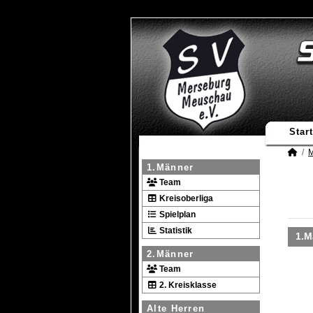
Start
M
1.Männer
Team
Kreisoberliga
Spielplan
Statistik
1.M
2.Männer
Team
2. Kreisklasse
Alte Herren