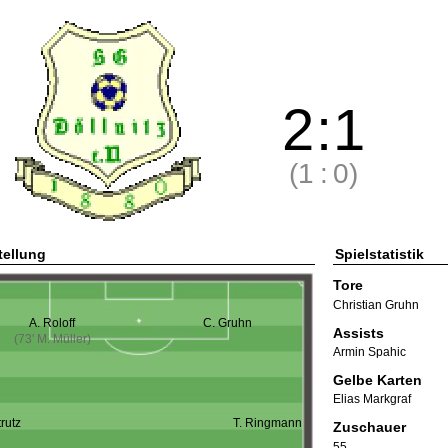
2
:
1
(1
:
0)
tellung
Spielstatistik
Tore
Christian Gruhn
A. Roloff
C. Gruhn
Assists
(73' M. Müller)
Armin Spahic
Gelbe Karten
Elias Markgraf
trutz
T. Ringmann
Zuschauer
55