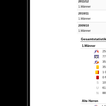
2011/12
1.Männer
2010/11
1.Männer
2009/10
1.Männer
Gesamtstatisti
1.Männer
25
77
35
35
1
G
0
R
S
10
U
61
N
88
Alte Herren