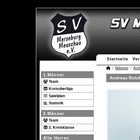
Startseite
Ver
Männer
Arc
1.Männer
Andreas Rolof
Team
Kreisoberliga
Spielplan
Statistik
2.Männer
Team
2. Kreisklasse
Alte Herren