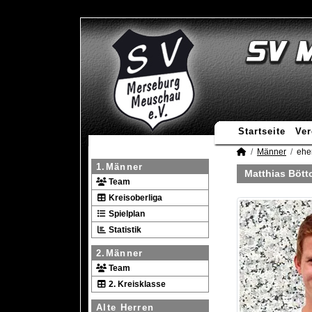
Startseite
Ver
Männer
ehe
1.Männer
Matthias Bött
Team
Kreisoberliga
Spielplan
Statistik
2.Männer
Team
2. Kreisklasse
Alte Herren