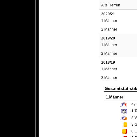
Alte Herren
2020/21
1.Männer
2.Männer
2019/20
1.Männer
2.Männer
2018/19
1.Männer
2.Männer
Gesamtstatisti
1.Männer
47
1
T
5
V
3
G
0
G