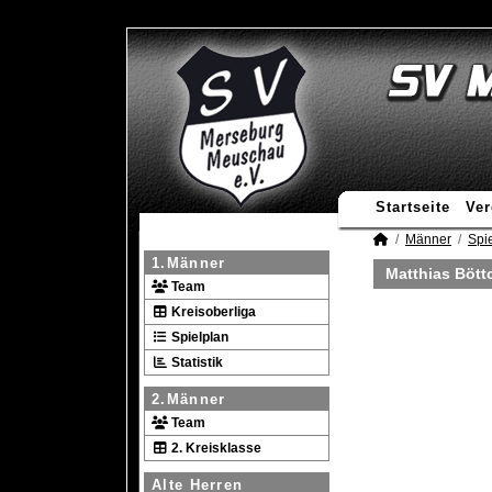
Startseite
Ver
Männer
Spie
1.Männer
Matthias Bött
Team
Kreisoberliga
Spielplan
Statistik
2.Männer
Team
2. Kreisklasse
Alte Herren