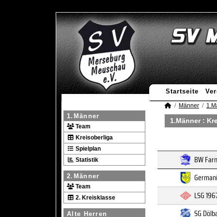
Startseite
Ver
Männer
1.M
1.Männer
1.Männer :
Kre
Team
Kreisoberliga
Spielplan
BW Farns
Statistik
Germani
2.Männer
Team
LSG 196
2. Kreisklasse
SG Dölb
Alte Herren