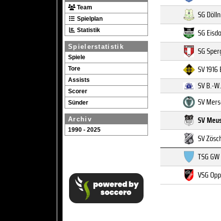
Team
SG Döllni
Spielplan
Statistik
SG Eisdo
Spielerstatistik
SG Sper
Spiele
SV 1916
Tore
Assists
SV B.-W.
Scorer
SV Mers
Sünder
SV Meu
Archiv
1990 - 2025
SV Zösc
TSG GW 
VSG Opp