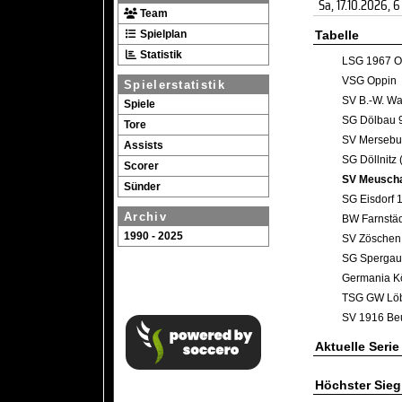
Sa, 17.10.2026
, 6
Team
Spielplan
Tabelle
Statistik
LSG 1967 O
VSG Oppin
Spielerstatistik
SV B.-W. Wa
Spiele
SG Dölbau 
Tore
SV Mersebu
Assists
SG Döllnitz 
Scorer
SV Meusch
Sünder
SG Eisdorf 
Archiv
BW Farnstädt
1990 - 2025
SV Zöschen
SG Spergau
Germania Kö
TSG GW Löb
SV 1916 Be
Aktuelle Serie
Höchster Sieg