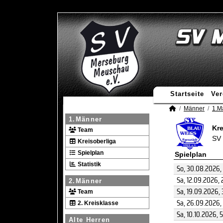
Startseite
Ver
Männer
1.M
1.Männer
Kre
Team
SV 
Kreisoberliga
Spielplan
Spielplan
Statistik
So, 30.08.2026
,
Sa, 12.09.2026
, 
2.Männer
Sa, 19.09.2026
, 
Team
Sa, 26.09.2026
,
2. Kreisklasse
Sa, 10.10.2026
, 5
Alte Herren