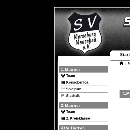
Start
M
1.Männer
Team
Kreisoberliga
Spielplan
1.M
Statistik
2.Männer
Team
2. Kreisklasse
Alte Herren