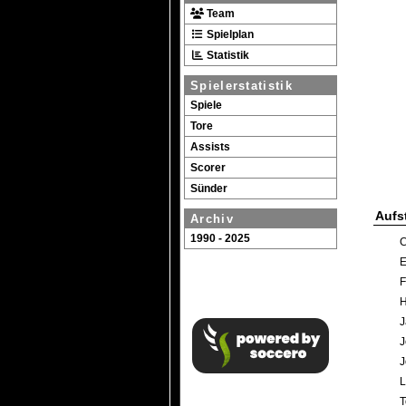
Team
Spielplan
Statistik
Spielerstatistik
Spiele
Tore
Assists
Scorer
Sünder
Aufs
Archiv
1990 - 2025
C
E
F
H
J
J
J
L
T