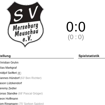
0
:
0
(0
:
0)
tellung
Spielstatistik
hristian Gruhn
lias Markgraf
ridtjof Seiffert
C
annes Hündorf
(
63' Ben Richter
)
ason Lützkendorf
eremy Zedler
onas Standke
(
68' Pascal Grüger
)
eon Hoffmann
om Ringmann
(
75' Sorbon Saidov
)