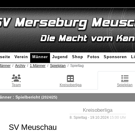
seite
Verein
Männer
Jugend
Shop
Fotos
Sponsoren
L
änner
Archiv
1.Männer
Spielplan
Spieltag
Team
Kreisoberliga
Spielplan
änner :
Spielbericht
(2024/25)
Kreisoberliga
8. Spieltag - 19.10.2024
15:00 Uhr
SV Meuschau