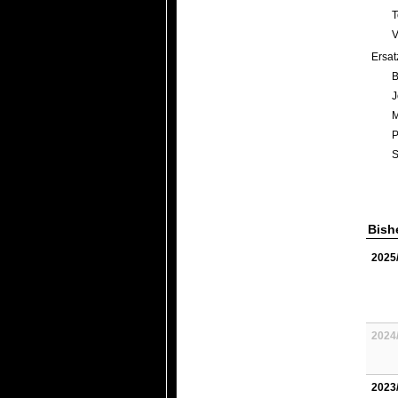
T
V
Ersa
B
J
M
P
S
Bish
2025
2024
2023