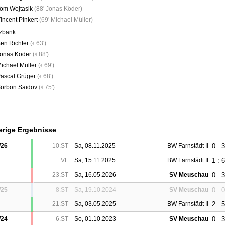
om Wojtasik
(
88' Jonas Köder
)
incent Pinkert
(
69' Michael Müller
)
tzbank
en Richter
(
63')
onas Köder
(
88')
ichael Müller
(
69')
ascal Grüger
(
68')
orbon Saidov
(
75')
erige Ergebnisse
0 : 3
/26
10.ST
Sa, 08.11.2025
BW Farnstädt II
1 : 6
VF
Sa, 15.11.2025
BW Farnstädt II
0 : 3
23.ST
Sa, 16.05.2026
SV Meuschau
0 : 0
/25
8.ST
Sa, 19.10.2024
SV Meuschau
2 : 5
21.ST
Sa, 03.05.2025
BW Farnstädt II
0 : 3
/24
6.ST
So, 01.10.2023
SV Meuschau