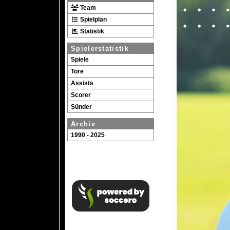
Team
Spielplan
Statistik
Spielerstatistik
Spiele
Tore
Assists
Scorer
Sünder
Archiv
1990 - 2025