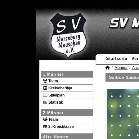
Startseite
Ver
Männer
Arc
1.Männer
Sorbon Saido
Team
Kreisoberliga
Spielplan
Statistik
2.Männer
Team
2. Kreisklasse
Alte Herren