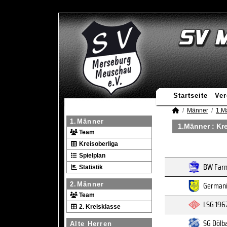
Startseite
Ver
Männer
1.M
1.Männer
1.Männer :
Kre
Team
Kreisoberliga
Spielplan
BW Farns
Statistik
Germani
2.Männer
Team
LSG 196
2. Kreisklasse
SG Dölb
Alte Herren