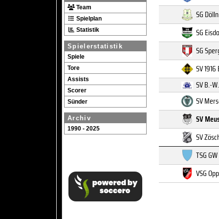
Team
SG Döllni
Spielplan
Statistik
SG Eisdo
Spielerstatistik
SG Sper
Spiele
SV 1916
Tore
Assists
SV B.-W.
Scorer
SV Mers
Sünder
SV Meu
Archiv
1990 - 2025
SV Zösc
TSG GW 
VSG Opp