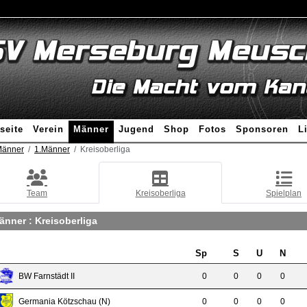
seite
Verein
Männer
Jugend
Shop
Fotos
Sponsoren
L
änner
1.Männer
Kreisoberliga
Team
Kreisoberliga
Spielplan
änner :
Kreisoberliga
Sp
S
U
N
BW Farnstädt II
0
0
0
0
Germania Kötzschau (N)
0
0
0
0