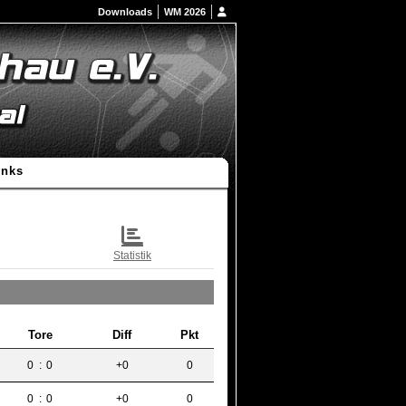
Downloads
WM 2026
inks
Statistik
Tore
Diff
Pkt
0
:
0
+0
0
0
:
0
+0
0