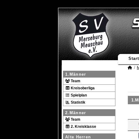
Start
M
1.Männer
Team
Kreisoberliga
Spielplan
1.M
Statistik
2.Männer
Team
2. Kreisklasse
Alte Herren