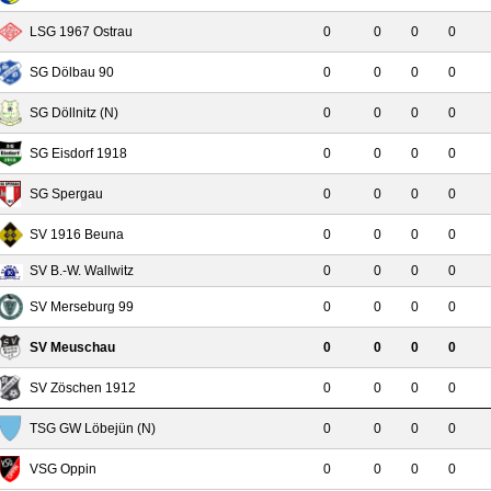
LSG 1967 Ostrau
0
0
0
0
SG Dölbau 90
0
0
0
0
SG Döllnitz (N)
0
0
0
0
SG Eisdorf 1918
0
0
0
0
SG Spergau
0
0
0
0
SV 1916 Beuna
0
0
0
0
SV B.-W. Wallwitz
0
0
0
0
SV Merseburg 99
0
0
0
0
SV Meuschau
0
0
0
0
SV Zöschen 1912
0
0
0
0
TSG GW Löbejün (N)
0
0
0
0
VSG Oppin
0
0
0
0