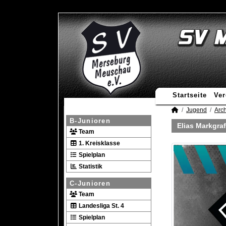
Startseite
Ver
Jugend
Arch
B-Junioren
Elias Markgraf
Team
1. Kreisklasse
Spielplan
Statistik
C-Junioren
Team
Landesliga St. 4
Spielplan