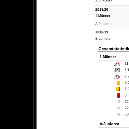
A-Junioren
2019/20
1.Männer
A-Junioren
2018/19
B-Junioren
Gesamtstatisti
1.Männer
11
6
T
7
V
9
G
1
G
0
R
S
62
U
22
N
30
A-Junioren