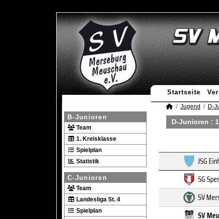
Startseite
Ver
Jugend
D-J
B-Junioren
D-Junioren :
1
Team
1. Kreisklasse
Spielplan
JSG Ein
Statistik
SG Sper
C-Junioren
Team
SV Mers
Landesliga St. 4
Spielplan
SV Meu