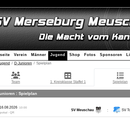
seite
Verein
Männer
Jugend
Shop
Fotos
Sponsoren
L
ugend
D-Junioren
Spielplan
Team
1. Kreisklasse Staffel 1
Spielplan
unioren :
Spielplan
 16.08.2026
10:00
:
SV Meuschau
SV To
spokal - QR