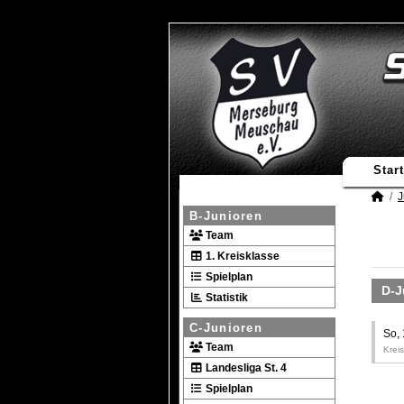
Start
J
B-Junioren
Team
1. Kreisklasse
Spielplan
D-J
Statistik
C-Junioren
So,
Team
Krei
Landesliga St. 4
Spielplan