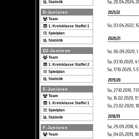
Sa, 20.04.2024
, 2
Statistik
2021/22
D-Junioren
Team
So, 03.04.2022
, 1
1. Kreisklasse Staffel 1
Spielplan
2020/21
Statistik
So, 06.09.2020
, 1
D2-Junioren
Team
Sa, 03.10.2020
, 4
1. Kreisklasse Staffel 2
Sa, 17.10.2020
, 5.S
Spielplan
Statistik
2019/20
So, 27.10.2019
, 7.S
E-Junioren
Team
So, 16.02.2020
, 11
1. Kreisklasse Staffel 1
So, 23.02.2020
, 1
Spielplan
2018/19
Statistik
Sa, 29.09.2018
, 6
F-Junioren
Sa, 04.05.2019
, 1
Team