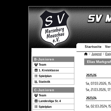
Startseite
Ver
Jugend
Ewi
B-Junioren
Elias Markgraf
Team
1. Kreisklasse
2025/26
Spielplan
Statistik
Sa, 07.03.2026
, 1
Sa, 21.03.2026
, 17
C-Junioren
Team
2023/24
Landesliga St. 4
Sa, 02.03.2024
, 1
Spielplan