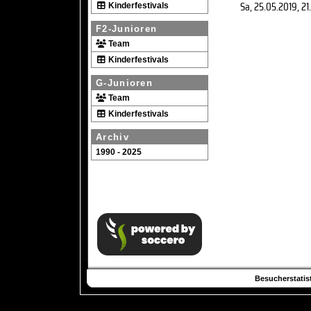
Sa, 25.05.2019
, 21
Kinderfestivals
F2-Junioren
Team
Kinderfestivals
G-Junioren
Team
Kinderfestivals
Archiv
1990 - 2025
Besucherstatist