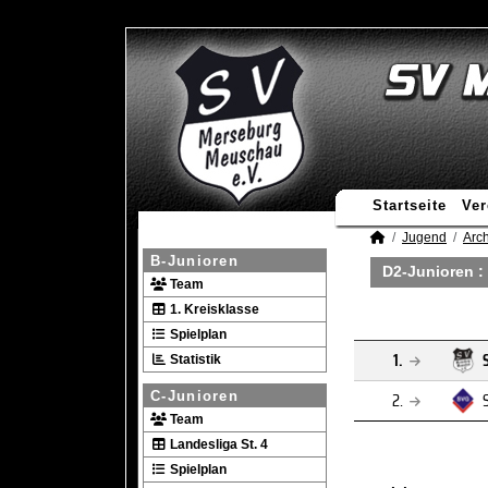
Startseite
Ver
Jugend
Arch
B-Junioren
D2-Junioren :
Team
1. Kreisklasse
Spielplan
1.
Statistik
2.
C-Junioren
Team
Landesliga St. 4
Spielplan