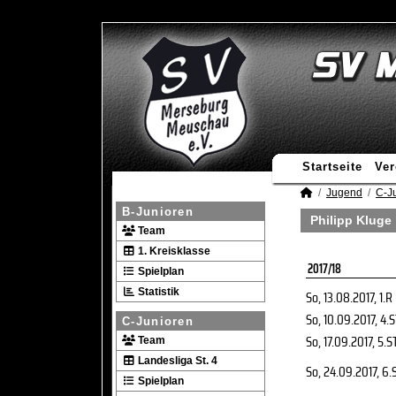
Startseite
Ver
Jugend
C-J
B-Junioren
Philipp Kluge 
Team
1. Kreisklasse
2017/18
Spielplan
Statistik
So, 13.08.2017
, 1.R
So, 10.09.2017
, 4.
C-Junioren
So, 17.09.2017
, 5.S
Team
Landesliga St. 4
So, 24.09.2017
, 6.
Spielplan