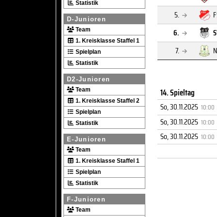
Statistik
5.
F
D-Junioren
Team
6.
S
1. Kreisklasse Staffel 1
7.
N
Spielplan
Statistik
D2-Junioren
14. Spieltag
Team
1. Kreisklasse Staffel 2
So, 30.11.2025
10:00
Spielplan
So, 30.11.2025
10:00
Statistik
So, 30.11.2025
10:00
E-Junioren
Team
1. Kreisklasse Staffel 1
Spielplan
Statistik
F-Junioren
Team