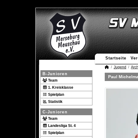
Startseite
Ver
Jugend
Arch
B-Junioren
Paul Michelm
Team
1. Kreisklasse
Spielplan
Statistik
C-Junioren
Team
Landesliga St. 4
Spielplan