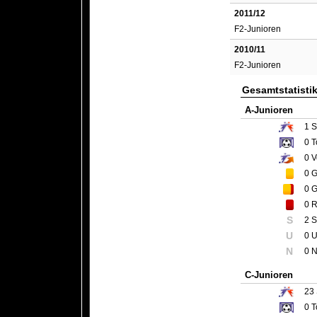
2011/12
F2-Junioren
2010/11
F2-Junioren
Gesamtstatisti
A-Junioren
1
S
0
T
0
V
0
G
0
G
0
R
S
2 S
U
0 
N
0 N
C-Junioren
23
0
T