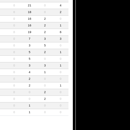
0
21
0
4
0
18
0
2
0
16
2
0
0
16
2
1
0
19
2
6
0
7
3
3
0
3
5
0
0
5
2
1
0
5
0
0
0
3
3
1
0
4
1
0
0
2
0
0
0
2
0
1
0
0
2
0
0
0
2
0
0
1
0
0
0
1
0
0