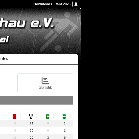
Downloads
WM 2026
inks
Statistik
0
21
0
1
0
20
0
1
0
20
3
6