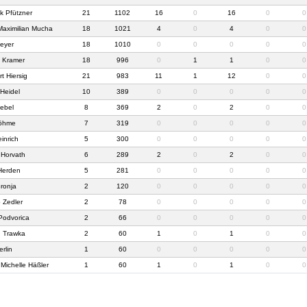
k Pfützner
21
1102
16
0
16
0
0
Maximilian Mucha
18
1021
4
0
4
0
0
eyer
18
1010
0
0
0
0
0
s Kramer
18
996
0
1
1
0
0
t Hiersig
21
983
11
1
12
0
0
 Heidel
10
389
0
0
0
0
0
iebel
8
369
2
0
2
0
0
Böhme
7
319
0
0
0
0
0
einrich
5
300
0
0
0
0
0
 Horvath
6
289
2
0
2
0
0
Herden
5
281
0
0
0
0
0
ronja
2
120
0
0
0
0
0
p Zedler
2
78
0
0
0
0
0
Podvorica
2
66
0
0
0
0
0
n Trawka
2
60
1
0
1
0
0
erlin
1
60
0
0
0
0
0
Michelle Häßler
1
60
1
0
1
0
0