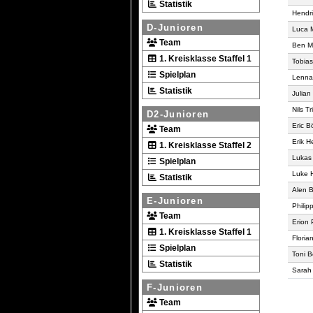
Statistik
Hendri
D-Junioren
Luca 
Team
Ben M
1. Kreisklasse Staffel 1
Tobia
Spielplan
Lennar
Statistik
Julian
Nils Tr
D2-Junioren
Eric 
Team
Erik H
1. Kreisklasse Staffel 2
Lukas
Spielplan
Luke 
Statistik
Alen B
E-Junioren
Philip
Team
Erion 
1. Kreisklasse Staffel 1
Floria
Spielplan
Toni B
Statistik
Sarah 
F-Junioren
Team