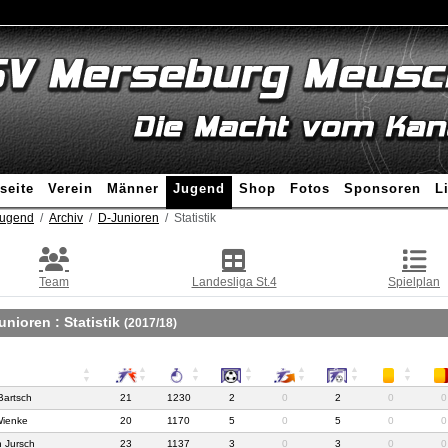
seite
Verein
Männer
Jugend
Shop
Fotos
Sponsoren
L
ugend
Archiv
D-Junioren
Statistik
Team
Landesliga St.4
Spielplan
unioren :
Statistik
(2017/18)
Bartsch
21
1230
2
0
2
0
0
Wienke
20
1170
5
0
5
0
0
 Jursch
23
1137
3
0
3
0
0