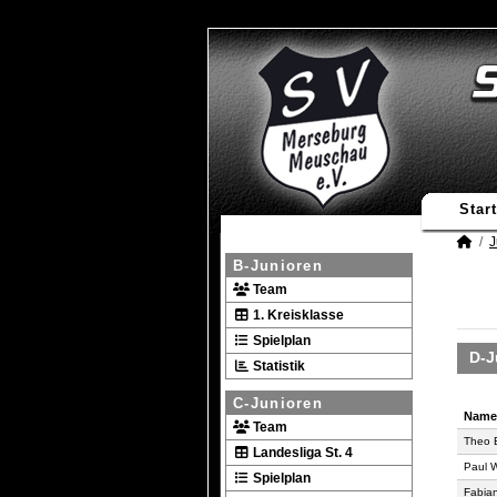
Start
J
B-Junioren
Team
1. Kreisklasse
Spielplan
D-J
Statistik
C-Junioren
Name
Team
Name
Theo 
Landesliga St. 4
Paul 
Spielplan
Fabian