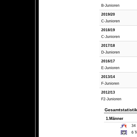
B-Junioren
2019/20
C-Junioren
2018/19
C-Junioren
2017/18
D-Junioren
2016/17
E-Junioren
2013/14
F-Junioren
2012/13
F2-Junioren
Gesamtstatisti
1.Männer
34
6
T