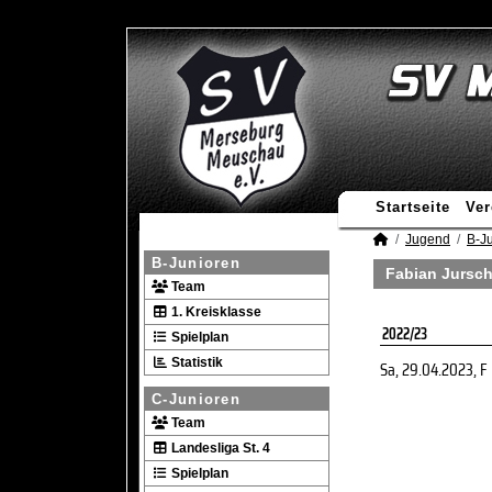
Startseite
Ver
Jugend
B-J
B-Junioren
Fabian Jursch
Team
1. Kreisklasse
2022/23
Spielplan
Statistik
Sa, 29.04.2023
, F
C-Junioren
Team
Landesliga St. 4
Spielplan