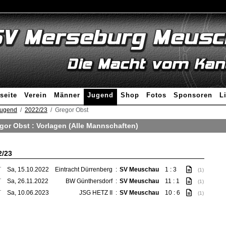
seite
Verein
Männer
Jugend
Shop
Fotos
Sponsoren
L
ugend
2022/23
Gregor Obst
gor Obst : Vorlagen (Alle Mannschaften)
2/23
T
Sa, 15.10.2022
Eintracht Dürrenberg
:
SV Meuschau
1 : 3
(1)
T
Sa, 26.11.2022
BW Günthersdorf
:
SV Meuschau
11 : 1
(1)
T
Sa, 10.06.2023
JSG HETZ II
:
SV Meuschau
10 : 6
(1)