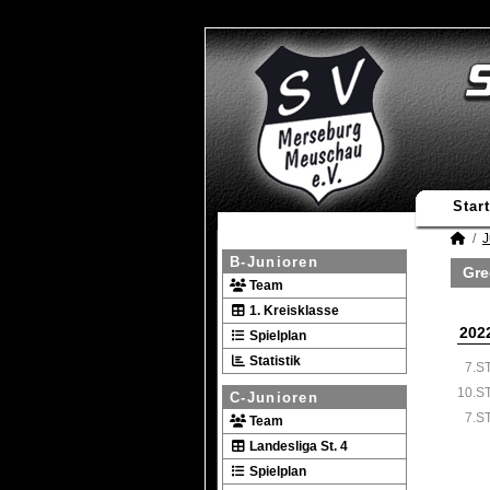
Start
J
B-Junioren
Gre
Team
1. Kreisklasse
202
Spielplan
Statistik
7.S
10.S
C-Junioren
7.S
Team
Landesliga St. 4
Spielplan