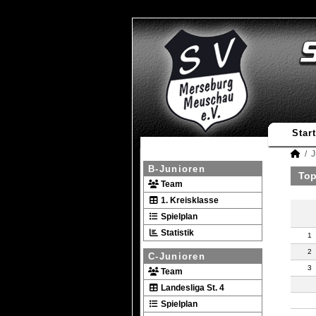
Start
J
B-Junioren
Top
Team
1. Kreisklasse
Spielplan
Statistik
1
2
C-Junioren
3
Team
Landesliga St. 4
Spielplan