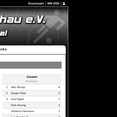
Downloads
WM 2026
inks
Gesamt
(Vorlagen)
1
Alen Bronja
8
2
Gregor Obst
3
3
Anel Sijaric
2
Felix Hennig
2
Johanna Herrmann
2