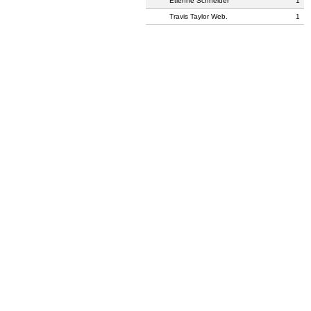
Etienne Schneider
1
Travis Taylor Web.
1