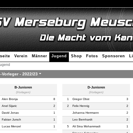
seite
Verein
Männer
Jugend
Shop
Fotos
Sponsoren
L
ugend
-Vorleger -
2022/23
B-Junioren
D-Junioren
(Vorlagen)
(Vorlagen)
Alen Bronja
8
1
Gregor Obst
3
Anel Sijaric
2
2
Felix Hennig
2
David Jonas
1
Johanna Herrmann
2
Fabian Jursch
1
Leo Bernhardt
2
Lucas Menzel
1
5
Ali Sina Mohammadi
1