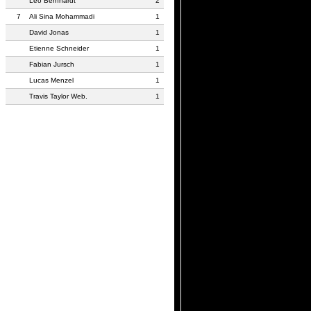
Leo Bernhardt
2
7
Ali Sina Mohammadi
1
David Jonas
1
Etienne Schneider
1
Fabian Jursch
1
Lucas Menzel
1
Travis Taylor Web.
1