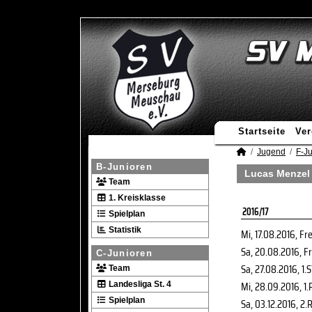
Startseite
Ver
Jugend
F-J
B-Junioren
Lucas Menzel 
Team
1. Kreisklasse
2016/17
Spielplan
Statistik
Mi, 17.08.2016
, Fr
Sa, 20.08.2016
, F
C-Junioren
Sa, 27.08.2016
, 1.
Team
Mi, 28.09.2016
, 1.
Landesliga St. 4
Spielplan
Sa, 03.12.2016
, 2.