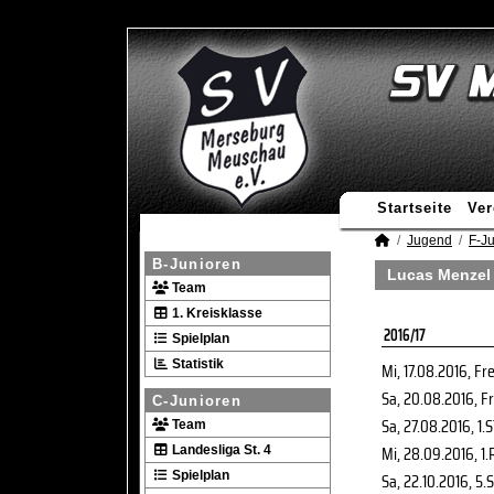
Startseite
Ver
Jugend
F-J
B-Junioren
Lucas Menzel 
Team
1. Kreisklasse
2016/17
Spielplan
Statistik
Mi, 17.08.2016
, Fr
Sa, 20.08.2016
, F
C-Junioren
Sa, 27.08.2016
, 1.
Team
Mi, 28.09.2016
, 1.
Landesliga St. 4
Spielplan
Sa, 22.10.2016
, 5.