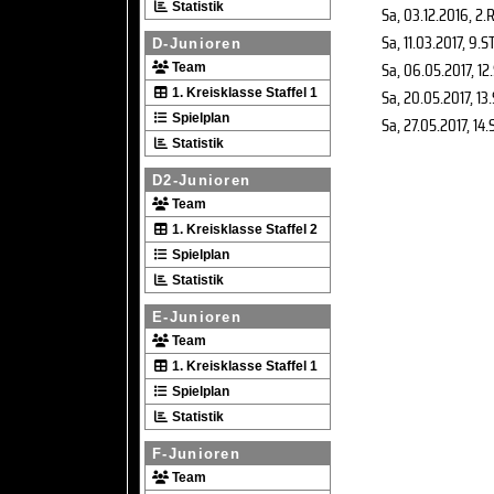
Statistik
Sa, 03.12.2016
, 2.
Sa, 11.03.2017
, 9.S
D-Junioren
Sa, 06.05.2017
, 12
Team
Sa, 20.05.2017
, 13
1. Kreisklasse Staffel 1
Spielplan
Sa, 27.05.2017
, 14.
Statistik
D2-Junioren
Team
1. Kreisklasse Staffel 2
Spielplan
Statistik
E-Junioren
Team
1. Kreisklasse Staffel 1
Spielplan
Statistik
F-Junioren
Team