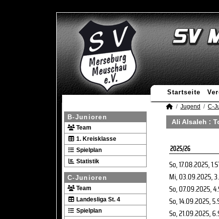
Startseite
Ver
Jugend
C-J
B-Junioren
Ali Alsaleh : 
Team
1. Kreisklasse
2025/26
Spielplan
Statistik
So, 17.08.2025
, 1.
Mi, 03.09.2025
, 3
C-Junioren
So, 07.09.2025
, 4
Team
So, 14.09.2025
, 5.
Landesliga St. 4
Spielplan
So, 21.09.2025
, 6