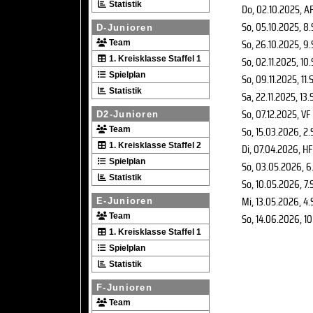
Statistik
Do, 02.10.2025
, A
So, 05.10.2025
, 8
D-Junioren
So, 26.10.2025
, 9
Team
So, 02.11.2025
, 10
1. Kreisklasse Staffel 1
Spielplan
So, 09.11.2025
, 11.
Statistik
Sa, 22.11.2025
, 13.
So, 07.12.2025
, VF
D2-Junioren
So, 15.03.2026
, 2.
Team
1. Kreisklasse Staffel 2
Di, 07.04.2026
, HF
Spielplan
So, 03.05.2026
, 6
Statistik
So, 10.05.2026
, 7.
Mi, 13.05.2026
, 4.
E-Junioren
So, 14.06.2026
, 1
Team
1. Kreisklasse Staffel 1
Spielplan
Statistik
F-Junioren
Team