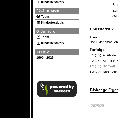
Kinderfestivals
Bru
Ebr
F2-Junioren
Osk
Team
Kinderfestivals
Spielstatistik
G-Junioren
Tore
Team
Dahir Mohamad
,
Ab
Kinderfestivals
Torfolge
Archiv
0:1 (30')
Ali Alsaleh
1990 - 2025
0:2 (35')
Abdullahi 
1:2 (50')
SV Großgr
1:3 (70')
Dahir Mo
Bisherige Erge
2025/26