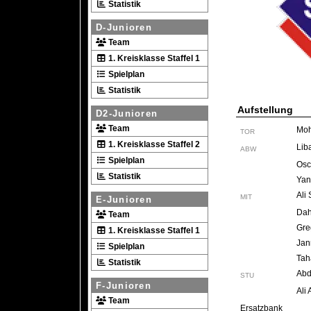
Statistik
D-Junioren
Team
1. Kreisklasse Staffel 1
Spielplan
Statistik
Aufstellung
D2-Junioren
Team
Moh
TOR
1. Kreisklasse Staffel 2
Lib
ABW
Spielplan
Osc
Statistik
Yan
Ali
MIT
E-Junioren
Dah
Team
Gre
1. Kreisklasse Staffel 1
Jan
Spielplan
Tah
Statistik
Abd
STU
F-Junioren
Ali 
Team
Ersatzbank