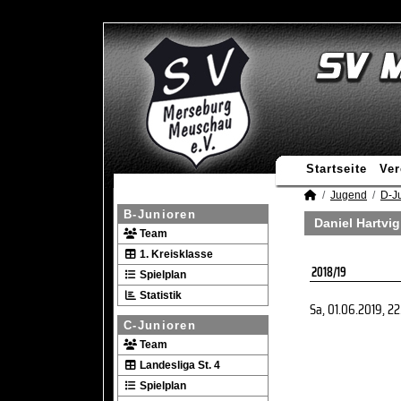
Startseite
Ver
Jugend
D-J
B-Junioren
Daniel Hartvig
Team
1. Kreisklasse
2018/19
Spielplan
Statistik
Sa, 01.06.2019
, 2
C-Junioren
Team
Landesliga St. 4
Spielplan