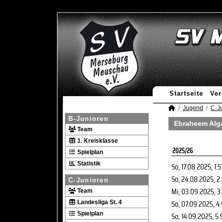
Startseite
Ver
Jugend
C-J
B-Junioren
Ebraheem Alga
Team
1. Kreisklasse
2025/26
Spielplan
Statistik
So, 17.08.2025
, 1.
So, 24.08.2025
, 2
C-Junioren
Mi, 03.09.2025
, 3
Team
So, 07.09.2025
, 4
Landesliga St. 4
Spielplan
So, 14.09.2025
, 5.