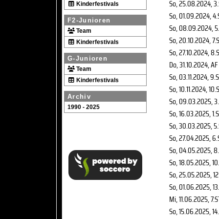
So, 25.08.2024
, 3
Kinderfestivals
So, 01.09.2024
, 4
F2-Junioren
So, 08.09.2024
, 5
Team
So, 20.10.2024
, 7.
Kinderfestivals
So, 27.10.2024
, 8.
G-Junioren
Do, 31.10.2024
, AF
Team
So, 03.11.2024
, 9.
Kinderfestivals
So, 10.11.2024
, 10.
Archiv
So, 09.03.2025
, 3
1990 - 2025
So, 16.03.2025
, 1.
So, 30.03.2025
, 5
So, 27.04.2025
, 6
So, 04.05.2025
, 8
So, 18.05.2025
, 10
So, 25.05.2025
, 1
So, 01.06.2025
, 1
Mi, 11.06.2025
, 7.
So, 15.06.2025
, 14