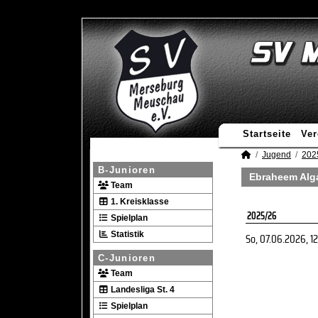
Startseite
Ver
Jugend
202
B-Junioren
Ebraheem Alg
Team
1. Kreisklasse
2025/26
Spielplan
Statistik
So, 07.06.2026
, 1
C-Junioren
Team
Landesliga St. 4
Spielplan