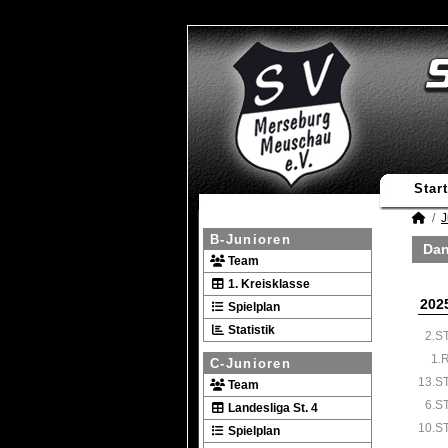
Start
J
B-Junioren
Dan
Team
1. Kreisklasse
202
Spielplan
Statistik
2.S
1.
C-Junioren
13.S
Team
6.S
Landesliga St. 4
10.S
Spielplan