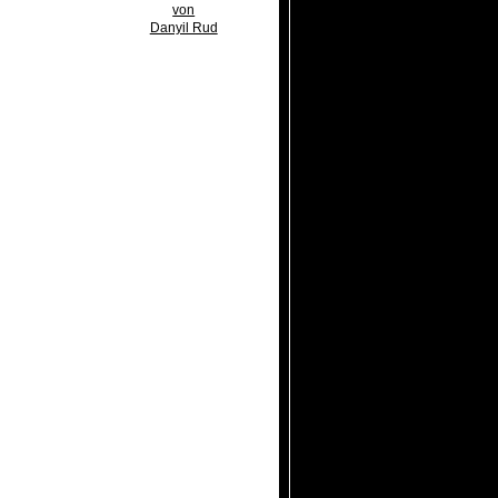
von
Danyil Rud