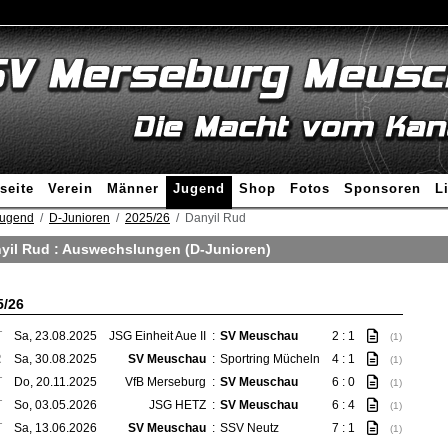
seite
Verein
Männer
Jugend
Shop
Fotos
Sponsoren
L
ugend
D-Junioren
2025/26
Danyil Rud
yil Rud : Auswechslungen (D-Junioren)
5/26
T
Sa, 23.08.2025
JSG Einheit Aue II
:
SV Meuschau
2 : 1
(1)
R
Sa, 30.08.2025
SV Meuschau
:
Sportring Mücheln
4 : 1
(1)
T
Do, 20.11.2025
VfB Merseburg
:
SV Meuschau
6 : 0
(1)
T
So, 03.05.2026
JSG HETZ
:
SV Meuschau
6 : 4
(1)
T
Sa, 13.06.2026
SV Meuschau
:
SSV Neutz
7 : 1
(1)