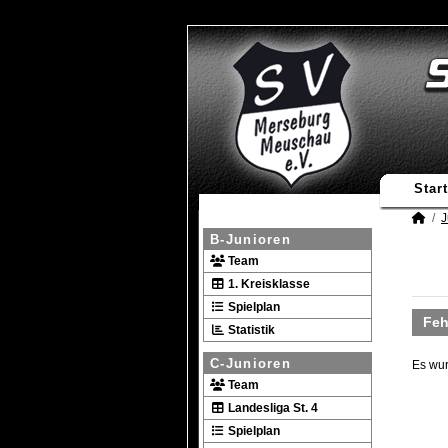
Start
J
B-Junioren
Team
1. Kreisklasse
Spielplan
Feh
Statistik
C-Junioren
Es wur
Team
Landesliga St. 4
Spielplan