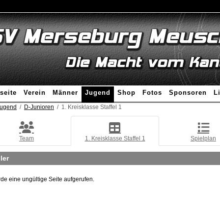
seite
Verein
Männer
Jugend
Shop
Fotos
Sponsoren
L
ugend
D-Junioren
1. Kreisklasse Staffel 1
Team
1. Kreisklasse Staffel 1
Spielplan
ler
de eine ungültige Seite aufgerufen.