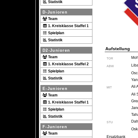
Statistik
D-Junioren
Team
1. Kreisklasse Staffel 1
Spielplan
Statistik
Aufstellung
D2-Junioren
Team
Moh
TOR
1. Kreisklasse Staffel 2
Lib
ABW
Spielplan
Osc
Statistik
Yan
Ali 
MIT
E-Junioren
Ali
Team
Gre
1. Kreisklasse Staffel 1
Jan
Spielplan
Tah
Statistik
Dah
STU
F-Junioren
Osk
Team
Ersatzbank