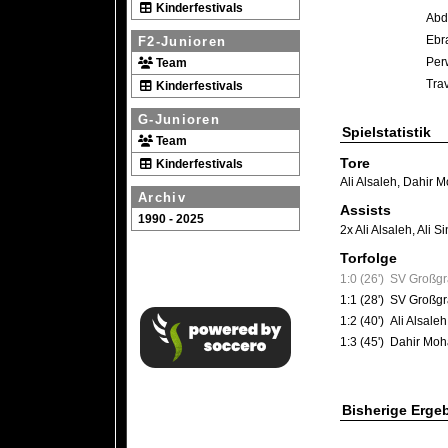
Kinderfestivals
Abd
Ebr
F2-Junioren
Per
Team
Tra
Kinderfestivals
G-Junioren
Spielstatistik
Team
Tore
Kinderfestivals
Ali Alsaleh
,
Dahir 
Archiv
Assists
1990 - 2025
2x Ali Alsaleh
,
Ali 
Torfolge
1:0 (26')
SV Großgr
1:1 (28')
SV Großgrä
1:2 (40')
Ali Alsale
1:3 (45')
Dahir Mo
Bisherige Erge