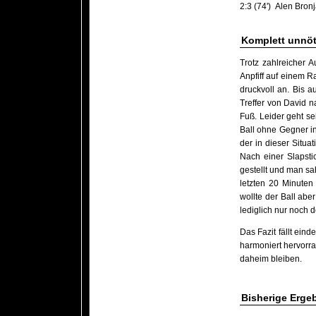
2:3 (74')
Alen Bronj
Komplett unnöt
Trotz zahlreicher 
Anpfiff auf einem R
druckvoll an. Bis 
Treffer von David n
Fuß. Leider geht se
Ball ohne Gegner in
der in dieser Situa
Nach einer Slapsti
gestellt und man sa
letzten 20 Minuten
wollte der Ball abe
lediglich nur noch d
Das Fazit fällt ein
harmoniert hervorra
daheim bleiben.
Bisherige Erge