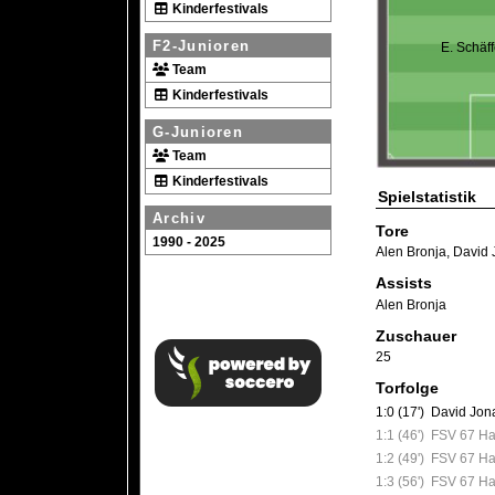
Kinderfestivals
F2-Junioren
E. Schäff
Team
Kinderfestivals
G-Junioren
Team
Kinderfestivals
Spielstatistik
Archiv
Tore
1990 - 2025
Alen Bronja
,
David 
Assists
Alen Bronja
Zuschauer
25
Torfolge
1:0 (17')
David Jo
1:1 (46')
FSV 67 Hal
1:2 (49')
FSV 67 Ha
1:3 (56')
FSV 67 Ha