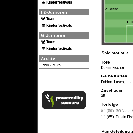
Kinderfestivals
V. Janke
F2-Junioren
Team
F. 
Kinderfestivals
G-Junioren
Team
Kinderfestivals
Spielstatistik
Archiv
Tore
1990 - 2025
Dustin Fischer
Gelbe Karten
Fabian Jursch
,
Luk
Zuschauer
35
Torfolge
0:1 (59')
SG Motor 
1:1 (65')
Dustin Fis
Punkteteilung 