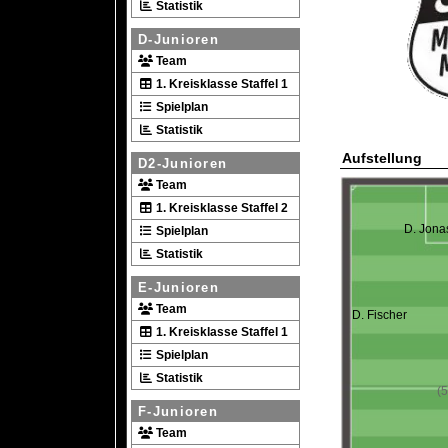
Statistik
D-Junioren
Team
1. Kreisklasse Staffel 1
Spielplan
Statistik
Aufstellung
D2-Junioren
Team
1. Kreisklasse Staffel 2
D. Jona
Spielplan
Statistik
E-Junioren
Team
D. Fischer
1. Kreisklasse Staffel 1
Spielplan
Statistik
(5
F-Junioren
Team