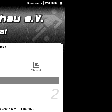
Downloads
WM 2026
inks
Statistik
2
m Verein bis:
01.04.2022