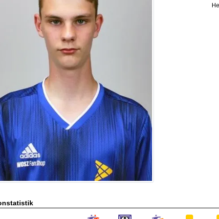
He
nstatistik