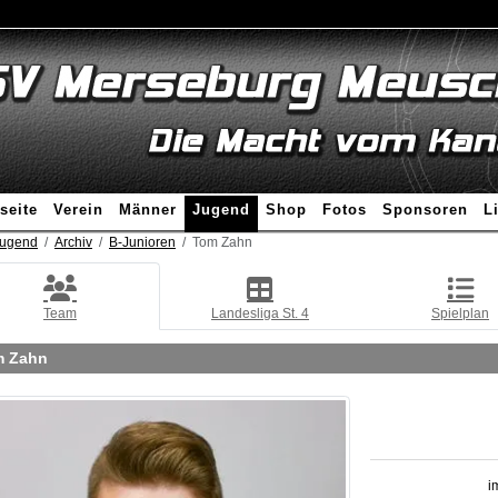
seite
Verein
Männer
Jugend
Shop
Fotos
Sponsoren
L
ugend
Archiv
B-Junioren
Tom Zahn
Team
Landesliga St. 4
Spielplan
m Zahn
i