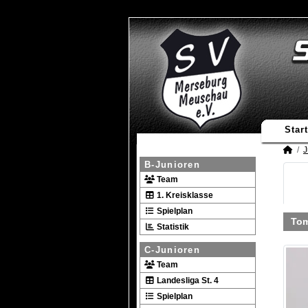
Start
J
B-Junioren
Team
1. Kreisklasse
Spielplan
To
Statistik
C-Junioren
Team
Landesliga St. 4
Spielplan