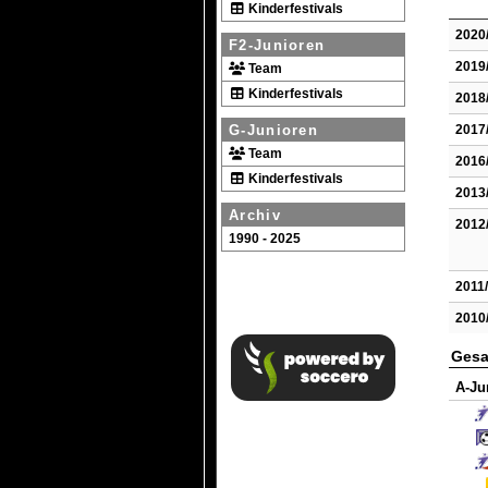
Kinderfestivals
2020
F2-Junioren
2019
Team
Kinderfestivals
2018
2017
G-Junioren
Team
2016
Kinderfestivals
2013
Archiv
2012
1990 - 2025
2011
2010
Gesa
A-Ju