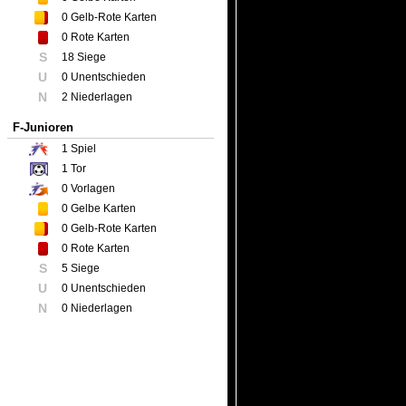
0
Gelb-Rote Karten
0
Rote Karten
S
18 Siege
U
0 Unentschieden
N
2 Niederlagen
F-Junioren
1
Spiel
1
Tor
0
Vorlagen
0
Gelbe Karten
0
Gelb-Rote Karten
0
Rote Karten
S
5 Siege
U
0 Unentschieden
N
0 Niederlagen