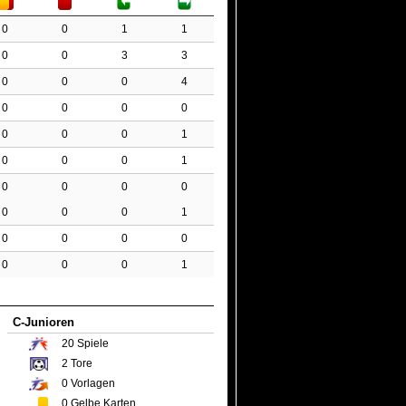
0
0
1
1
0
0
3
3
0
0
0
4
0
0
0
0
0
0
0
1
0
0
0
1
0
0
0
0
0
0
0
1
0
0
0
0
0
0
0
1
C-Junioren
20
Spiele
2
Tore
0
Vorlagen
0
Gelbe Karten