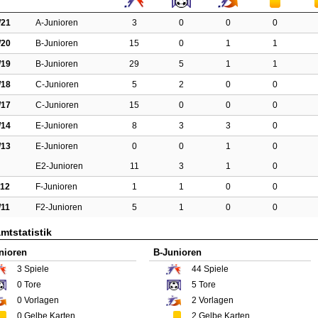
/21
A-Junioren
3
0
0
0
/20
B-Junioren
15
0
1
1
/19
B-Junioren
29
5
1
1
/18
C-Junioren
5
2
0
0
/17
C-Junioren
15
0
0
0
/14
E-Junioren
8
3
3
0
/13
E-Junioren
0
0
1
0
E2-Junioren
11
3
1
0
/12
F-Junioren
1
1
0
0
/11
F2-Junioren
5
1
0
0
mtstatistik
nioren
B-Junioren
3
Spiele
44
Spiele
0
Tore
5
Tore
0
Vorlagen
2
Vorlagen
0
Gelbe Karten
2
Gelbe Karten