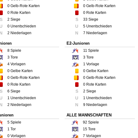
0
Gelb-Rote Karten
0
Gelb-Rote Karten
0
Rote Karten
0
Rote Karten
S
S
2 Siege
33 Siege
U
U
0 Unentschieden
5 Unentschieden
N
N
2 Niederlagen
7 Niederlagen
nioren
E2-Junioren
8
Spiele
11
Spiele
3
Tore
3
Tore
4
Vorlagen
1
Vorlage
0
Gelbe Karten
0
Gelbe Karten
0
Gelb-Rote Karten
0
Gelb-Rote Karten
0
Rote Karten
0
Rote Karten
S
S
6 Siege
2 Siege
U
U
1 Unentschieden
1 Unentschieden
N
N
2 Niederlagen
9 Niederlagen
unioren
ALLE MANNSCHAFTEN
5
Spiele
92
Spiele
1
Tor
15
Tore
0
Vorlagen
7
Vorlagen