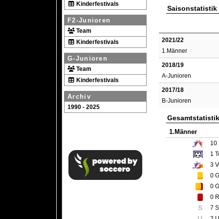
Kinderfestivals
Saisonstatistik
F2-Junioren
Team
2021/22
Kinderfestivals
1.Männer
G-Junioren
2018/19
Team
A-Junioren
Kinderfestivals
2017/18
Archiv
B-Junioren
1990 - 2025
Gesamtstatisti
1.Männer
10
1
T
3
V
0
G
0
G
0
R
S
7 S
U
2 