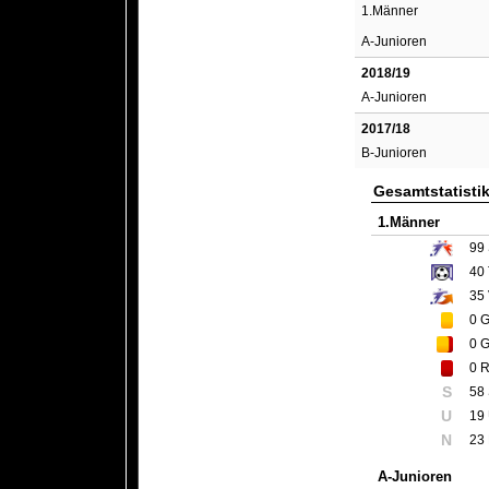
1.Männer
A-Junioren
2018/19
A-Junioren
2017/18
B-Junioren
Gesamtstatisti
1.Männer
99
40
35
0
G
0
G
0
R
S
58
U
19
N
23
A-Junioren