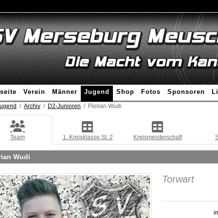
seite
Verein
Männer
Jugend
Shop
Fotos
Sponsoren
L
ugend
Archiv
D2-Junioren
Florian Wudi
Team
1. Kreisklasse St. 2
Kreismeisterschaft
S
rian Wudi
Torwart
i