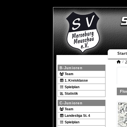
Start
J
B-Junioren
Team
1. Kreisklasse
Spielplan
Flo
Statistik
C-Junioren
Team
Landesliga St. 4
Spielplan