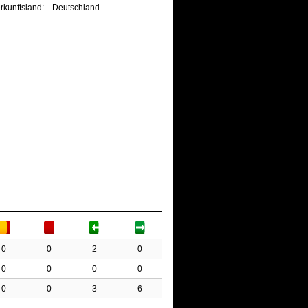
rkunftsland:
Deutschland
0
0
2
0
0
0
0
0
0
0
3
6