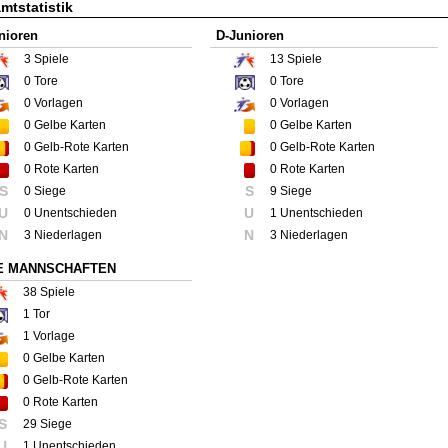
mtstatistik
nioren
D-Junioren
3
Spiele
13
Spiele
0
Tore
0
Tore
0
Vorlagen
0
Vorlagen
0
Gelbe Karten
0
Gelbe Karten
0
Gelb-Rote Karten
0
Gelb-Rote Karten
0
Rote Karten
0
Rote Karten
S
S
0 Siege
9 Siege
U
U
0 Unentschieden
1 Unentschieden
N
N
3 Niederlagen
3 Niederlagen
E MANNSCHAFTEN
38
Spiele
1
Tor
1
Vorlage
0
Gelbe Karten
0
Gelb-Rote Karten
0
Rote Karten
S
29 Siege
U
1 Unentschieden