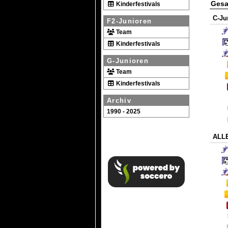
Gesa
Kinderfestivals
C-Ju
F2-Junioren
Team
Kinderfestivals
G-Junioren
Team
Kinderfestivals
Archiv
1990 - 2025
ALL