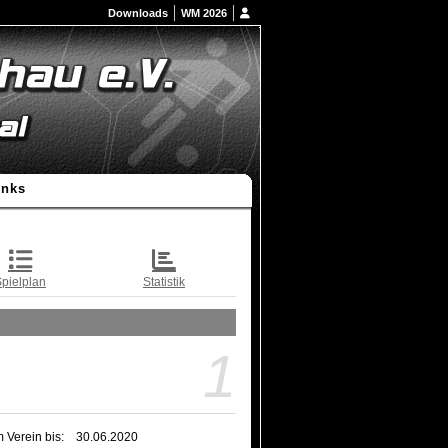
Downloads
WM 2026
inks
pielplan
Statistik
1
m Verein bis:
30.06.2020