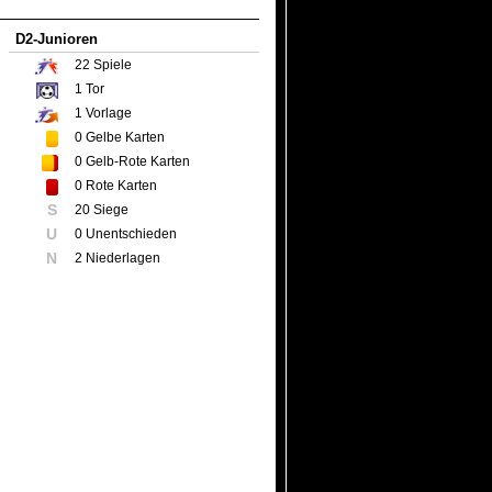
D2-Junioren
22
Spiele
1
Tor
1
Vorlage
0
Gelbe Karten
0
Gelb-Rote Karten
0
Rote Karten
S
20 Siege
U
0 Unentschieden
N
2 Niederlagen