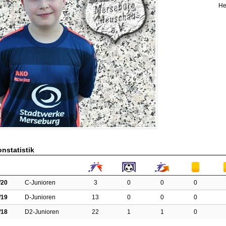
He
nstatistik
/20
C-Junioren
3
0
0
0
/19
D-Junioren
13
0
0
0
/18
D2-Junioren
22
1
1
0