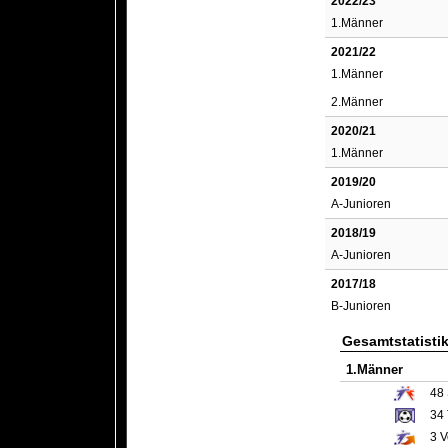
2022/23
1.Männer
2021/22
1.Männer
2.Männer
2020/21
1.Männer
2019/20
A-Junioren
2018/19
A-Junioren
2017/18
B-Junioren
Gesamtstatisti
1.Männer
48
34
3
V