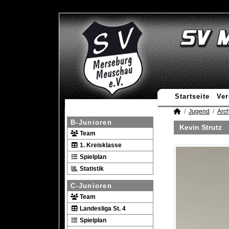
Startseite
Ver
Jugend
Arch
B-Junioren
Kevin Strutz
Team
1. Kreisklasse
Spielplan
Statistik
C-Junioren
Team
Landesliga St. 4
Spielplan