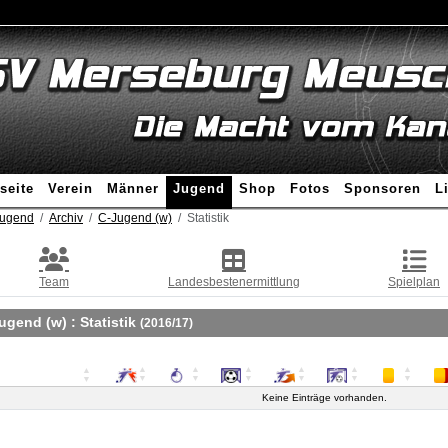
seite
Verein
Männer
Jugend
Shop
Fotos
Sponsoren
L
ugend
Archiv
C-Jugend (w)
Statistik
Team
Landesbestenermittlung
Spielplan
ugend (w) :
Statistik
(2016/17)
Keine Einträge vorhanden.