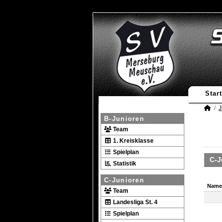
Start
J
B-Junioren
Team
1. Kreisklasse
Spielplan
C-J
Statistik
C-Junioren
Name
Team
Name
Landesliga St. 4
Spielplan