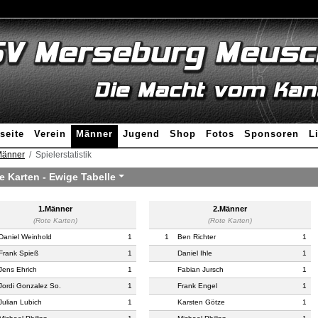
seite
Verein
Männer
Jugend
Shop
Fotos
Sponsoren
L
änner
Spielerstatistik
e Karten -
Ewige Tabelle
1.Männer
2.Männer
(Rote Karten)
(Rote Karten)
Daniel Weinhold
1
1
Ben Richter
1
Frank Spieß
1
Daniel Ihle
1
Jens Ehrich
1
Fabian Jursch
1
Jordi Gonzalez So.
1
Frank Engel
1
Julian Lubich
1
Karsten Götze
1