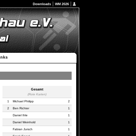
Downloads
WM 2026
inks
Gesamt
(Rote Karten)
1
Michael Philipp
2
2
Ben Richter
1
Daniel Ihle
1
Daniel Weinhold
1
Fabian Jursch
1