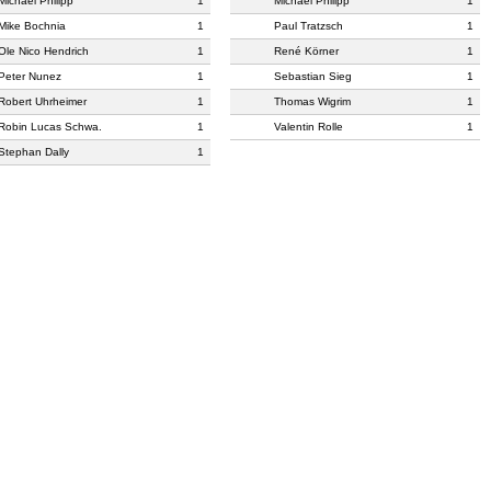
Michael Philipp
1
Michael Philipp
1
Mike Bochnia
1
Paul Tratzsch
1
Ole Nico Hendrich
1
René Körner
1
Peter Nunez
1
Sebastian Sieg
1
Robert Uhrheimer
1
Thomas Wigrim
1
Robin Lucas Schwa.
1
Valentin Rolle
1
Stephan Dally
1