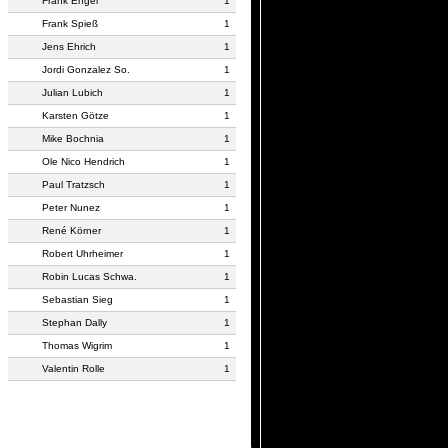
Frank Engel
1
Frank Spieß
1
Jens Ehrich
1
Jordi Gonzalez So.
1
Julian Lubich
1
Karsten Götze
1
Mike Bochnia
1
Ole Nico Hendrich
1
Paul Tratzsch
1
Peter Nunez
1
René Körner
1
Robert Uhrheimer
1
Robin Lucas Schwa.
1
Sebastian Sieg
1
Stephan Dally
1
Thomas Wigrim
1
Valentin Rolle
1