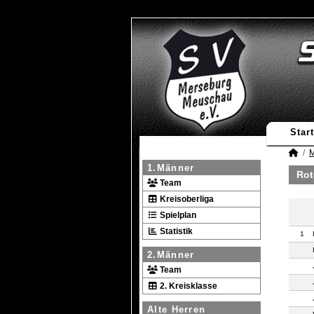
Start
M
1.Männer
Rot
Team
Kreisoberliga
Spielplan
Statistik
1
2.Männer
Team
2. Kreisklasse
Alte Herren