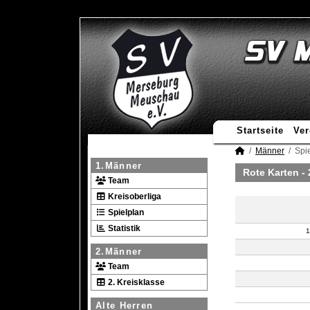
Startseite
Ver
Männer
Spie
1.Männer
Rote Karten -
Team
Kreisoberliga
Spielplan
Statistik
1
2.Männer
Team
2. Kreisklasse
Alte Herren