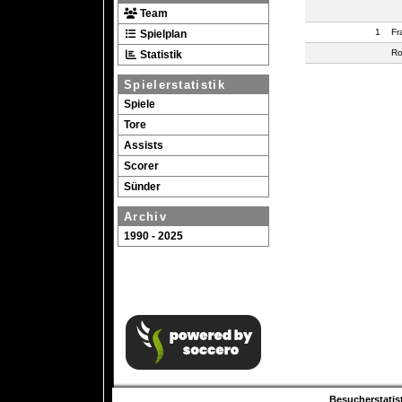
Team
1
Fr
Spielplan
Ro
Statistik
Spielerstatistik
Spiele
Tore
Assists
Scorer
Sünder
Archiv
1990 - 2025
Besucherstatist